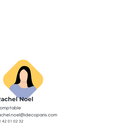
achel Noel
omptable
achel.noel@idecoparis.com
1 42 01 02 32