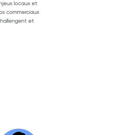
njeux locaux et
 Nos commerciaux
challengent et