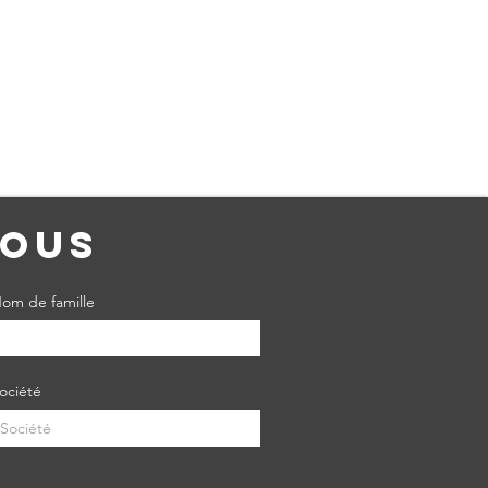
nous
om de famille
ociété