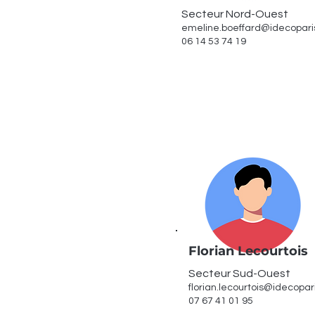
Secteur Nord-Ouest
emeline.boeffard@idecopar
06 14 53 74 19
Florian Lecourtois
Secteur Sud-Ouest
florian.lecourtois@idecopa
07 67 41 01 95