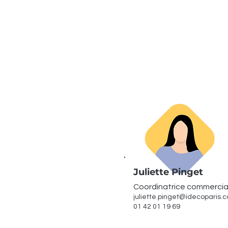
Juliette Pinget
Coordinatrice commerci
juliette.pinget@idecoparis.
01 42 01 19 69