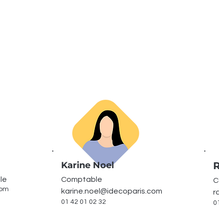
Karine Noel
R
ale
Comptable
C
com
karine.noel@idecoparis.com
r
01 42 01 02 32
0