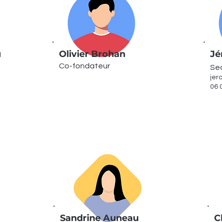
u
Olivier Brohan
Jé
Co-fondateur
Se
jer
06 
Sandrine Auneau
C