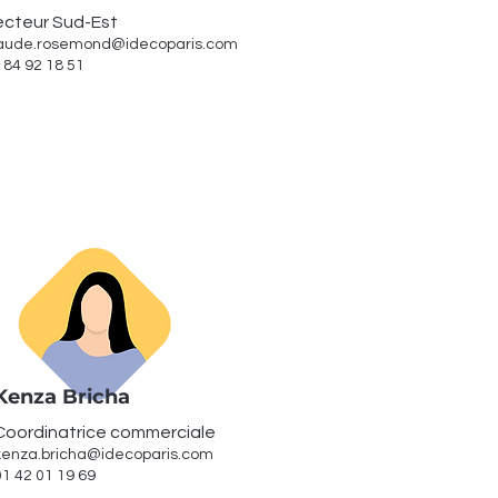
ecteur Sud-Est
aude.rosemond@idecoparis.com
 84 92 18 51
Kenza Bricha
Coordinatrice commerciale
kenza.bricha@idecoparis.com
01 42 01 19 69