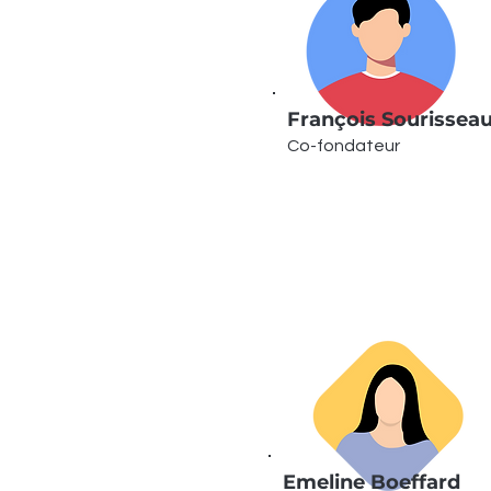
François Sourissea
Co-fondateur
Emeline Boeffard