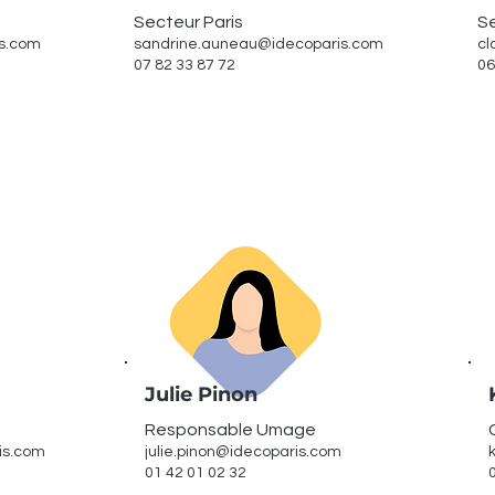
Secteur Paris
S
is.com
sandrine.auneau@idecoparis.com
cl
07 82 33 87 72
06
Julie Pinon
Responsable Umage
ris.com
julie.pinon@idecoparis.com
01 42 01 02 32