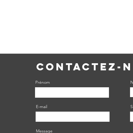
Contactez-
Prénom
N
E-mail
S
Message