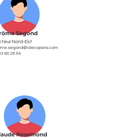
rôme Segond
cteur Nord-Est
ome.segond@idecoparis.com
03 60 28 54
laude Rosemond