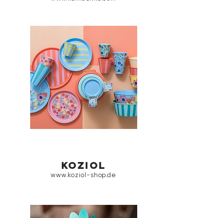
koziol
www.koziol-shop.de