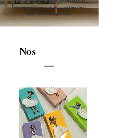
restaurants.
Notre force : connecter les
bonnes marques aux bons partenaires,
avec la bonne approche.
Nos
marques