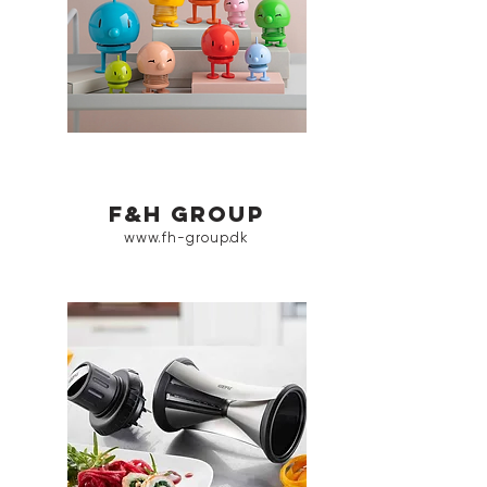
f&h group
www.fh-group.dk