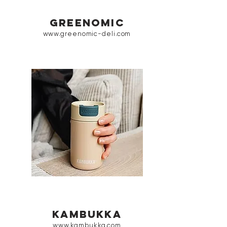
greenomic
www.greenomic-deli.com
kambukka
www.kambukka.com