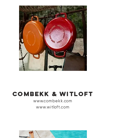
combekk & Witloft
www.combekk.com
​www.witloft.com​