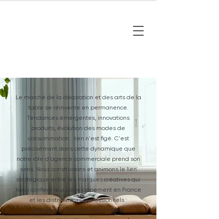
Le marché de la décoration et des arts de la
table se réinvente en permanence.
Tendances émergentes, innovations
produits, évolution des modes de
consommation : rien n'est figé. C'est
précisément dans cette dynamique que
notre rôle d'agence commerciale prend son
sens. Nous construisons et animons le lien
stratégique entre les marques créatives qui
nous confient leur développement en France
et les distributeurs professionnels :
boutiques, concept stores, hôtels,